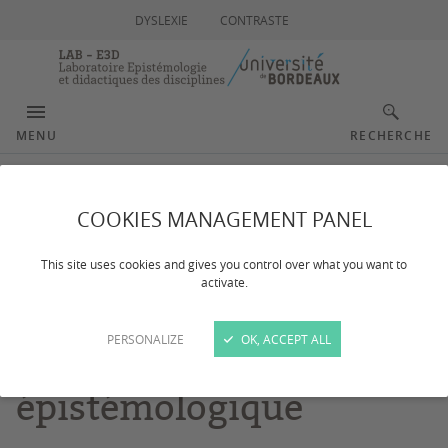
DYSLEXIE
CONTRASTE
MENU
RECHERCHE
Langage et
COOKIES MANAGEMENT PANEL
apprentissages,
This site uses cookies and gives you control over what you want to
activate.
approche didactique et
PERSONALIZE
OK, ACCEPT ALL
ancrage
épistémologique