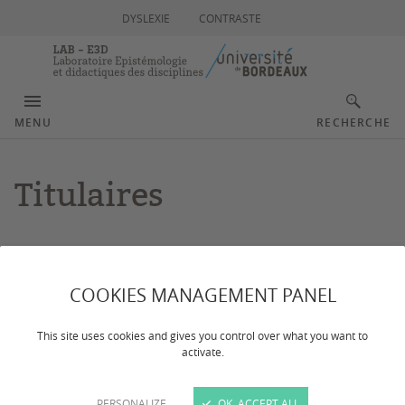
DYSLEXIE
CONTRASTE
MENU
RECHERCHE
Titulaires
Dernière mise à jour :
le 03/07/2025
COOKIES MANAGEMENT PANEL
Présentation des membres titulaires de l'équipe E3D
This site uses cookies and gives you control over what you want to
activate.
Bloch Isabelle
PERSONALIZE
OK, ACCEPT ALL