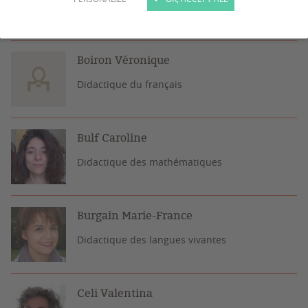
Didactique des mathématiques
Boiron Véronique
Didactique du français
Bulf Caroline
Didactique des mathématiques
Burgain Marie-France
Didactique des langues vivantes
Celi Valentina