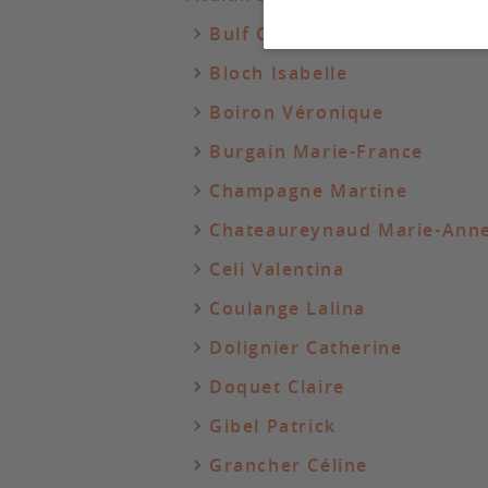
Bulf Caroline
Bloch Isabelle
Boiron Véronique
Burgain Marie-France
Champagne Martine
Chateaureynaud Marie-Ann
Celi Valentina
Coulange Lalina
Dolignier Catherine
Doquet Claire
Gibel Patrick
Grancher Céline