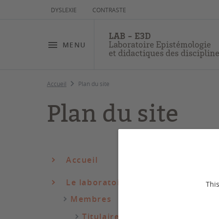
DYSLEXIE
CONTRASTE
MENU
Accueil
Plan du site
Plan du site
Accueil
Le laboratoire LAB-E3D
This
Membres
Titulaires